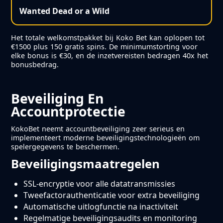
Wanted Dead or a Wild
Het totale welkomstpakket bij Koko Bet kan oplopen tot
€1500 plus 150 gratis spins. De minimumstorting voor
elke bonus is €30, en de inzetvereisten bedragen 40x het
bonusbedrag.
Beveiliging En
Accountprotectie
KokoBet neemt accountbeveiliging zeer serieus en
implementeert moderne beveiligingstechnologieën om
spelergegevens te beschermen.
Beveiligingsmaatregelen
SSL-encryptie voor alle datatransmissies
Tweefactorauthenticatie voor extra beveiliging
Automatische uitlogfunctie na inactiviteit
Regelmatige beveiligingsaudits en monitoring