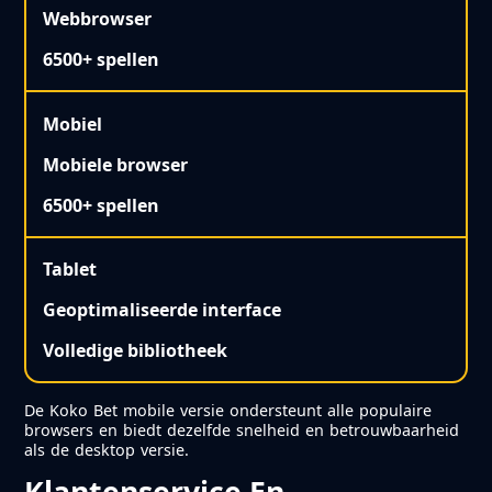
Webbrowser
6500+ spellen
Mobiel
Mobiele browser
6500+ spellen
Tablet
Geoptimaliseerde interface
Volledige bibliotheek
De Koko Bet mobile versie ondersteunt alle populaire
browsers en biedt dezelfde snelheid en betrouwbaarheid
als de desktop versie.
Klantenservice En