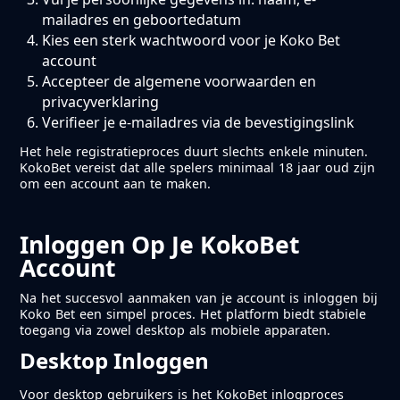
mailadres en geboortedatum
Kies een sterk wachtwoord voor je Koko Bet
account
Accepteer de algemene voorwaarden en
privacyverklaring
Verifieer je e-mailadres via de bevestigingslink
Het hele registratieproces duurt slechts enkele minuten.
KokoBet vereist dat alle spelers minimaal 18 jaar oud zijn
om een account aan te maken.
Inloggen Op Je KokoBet
Account
Na het succesvol aanmaken van je account is inloggen bij
Koko Bet een simpel proces. Het platform biedt stabiele
toegang via zowel desktop als mobiele apparaten.
Desktop Inloggen
Voor desktop gebruikers is het KokoBet inlogproces