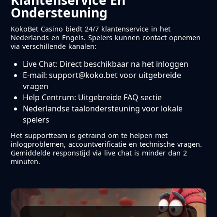
Ondersteuning
KokoBet Casino biedt 24/7 klantenservice in het
Nederlands en Engels. Spelers kunnen contact opnemen
via verschillende kanalen:
Live Chat: Direct beschikbaar na het inloggen
E-mail: support@koko.bet voor uitgebreide
vragen
Help Centrum: Uitgebreide FAQ sectie
Nederlandse taalondersteuning voor lokale
spelers
Het supportteam is getraind om te helpen met
inlogproblemen, accountverificatie en technische vragen.
Gemiddelde responstijd via live chat is minder dan 2
minuten.