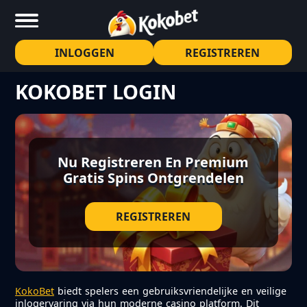
INLOGGEN
REGISTREREN
KOKOBET LOGIN
Nu Registreren En Premium
Gratis Spins Ontgrendelen
REGISTREREN
KokoBet
biedt spelers een gebruiksvriendelijke en veilige
inlogervaring via hun moderne casino platform. Dit